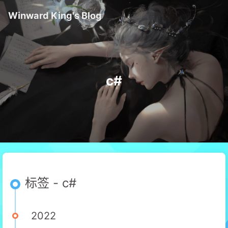
Winward King's Blog
c#
标签 - c#
2022