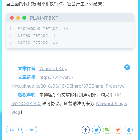
当上面的代码被编译和执行时，它会产生下列结果：
11
        {
12
            num += p;
PLAINTEXT
13
            Console.WriteLine(
"Named Method: {0
14
        }
1
Anonymous Method: 10
15
2
Named Method: 15
16
public
static
void
MultNum
(
int
 q
)
3
Named Method: 30
17
        {
18
            num *= q;
19
            Console.WriteLine(
"Named Method: {0
20
        }
文章作者:
Winward King
21
文章链接:
https://winward-
22
static
void
Main
(
string
[] 
args
)
king.github.io/2018/03/16/CSharp/37CSharp_Property/
23
        {
24
// 使用匿名方法创建委托实例
版权声明:
本博客所有文章除特别声明外，均采用
CC
25
            NumberChanger nc = 
delegate
(
int
 x)
BY-NC-SA 4.0
许可协议。转载请注明来源
Winward King's
26
            {
Blog
！
27
               Console.WriteLine(
"Anonymous Met
28
            };
29
c#
note
30
// 使用匿名方法调用委托