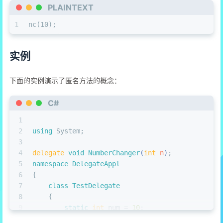
PLAINTEXT
1
nc(10);
实例
下面的实例演示了匿名方法的概念：
C#
1
2
using
 System;
3
4
delegate
void
NumberChanger
(
int
 n
)
;
5
namespace
DelegateAppl
6
{
7
class
TestDelegate
8
    {
9
static
int
 num = 
10
;
10
public
static
void
AddNum
(
int
 p
)