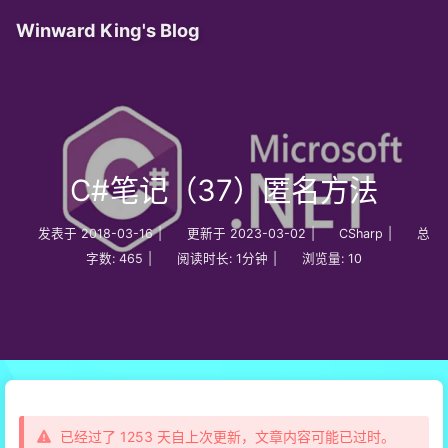
Winward King's Blog
C#笔记（37）匿名方法
发表于
2018-03-16
|
更新于
2023-03-02
|
CSharp
|
总
字数:
465
|
阅读时长:
1分钟
|
浏览量:
10
已经过了 1253 天自上次更新，文章内容可能已过时。