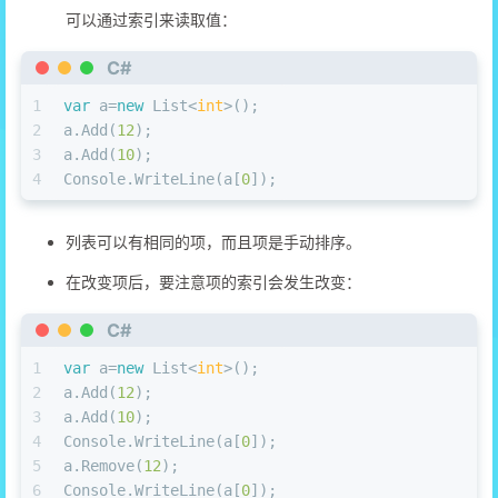
可以通过索引来读取值：
C#
1
var
 a=
new
 List<
int
>();
2
a.Add(
12
);
3
a.Add(
10
);
4
Console.WriteLine(a[
0
]);
列表可以有相同的项，而且项是手动排序。
在改变项后，要注意项的索引会发生改变：
C#
1
var
 a=
new
 List<
int
>();
2
a.Add(
12
);
3
a.Add(
10
);
4
Console.WriteLine(a[
0
]);
5
a.Remove(
12
);
6
Console.WriteLine(a[
0
]);