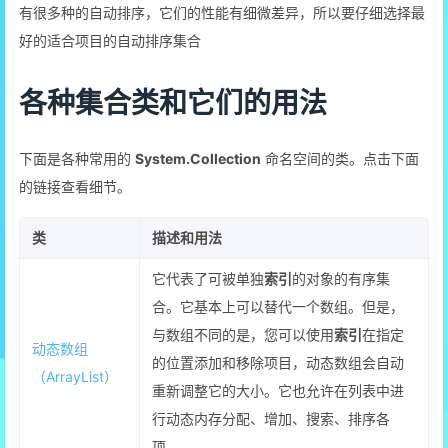
14
          Console.WriteLine(a[
12
]);
有很多种的自动排序，它们的性能有细微差异，所以要仔细选择最
15
          Console.WriteLine(a.Count);
好的适合项目的自动排序集合
16
         Console.WriteLine(a.ContainsKey(
12
));
17
         Console.ReadKey();
各种集合类和它们的用法
18
      }
19
   }
20
}
下面是各种常用的
System.Collection
命名空间的类。点击下面
的链接查看细节。
类
描述和用法
它代表了可被单独
索引
的对象的有序集
合。它基本上可以替代一个数组。但是，
与数组不同的是，您可以使用
索引
在指定
动态数组
的位置添加和移除项目，动态数组会自动
（ArrayList）
重新调整它的大小。它也允许在列表中进
行动态内存分配、增加、搜索、排序各
项。