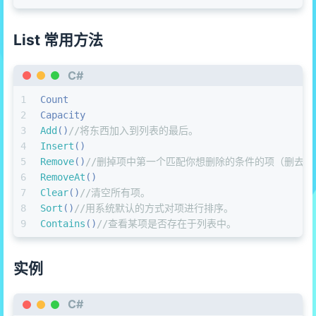
List 常用方法
C#
1
Count
2
Capacity
3
Add
()
//将东西加入到列表的最后。
4
Insert
()
5
Remove
()
//删掉项中第一个匹配你想删除的条件的项（删去
6
RemoveAt
()
7
Clear
()
//清空所有项。
8
Sort
()
//用系统默认的方式对项进行排序。
9
Contains
()
//查看某项是否存在于列表中。
实例
C#