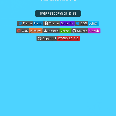
9 YEAR 220 DAYS 03 : 31 : 26