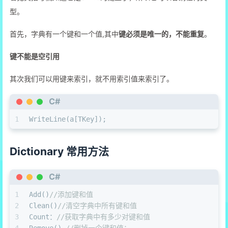
21
          }
型。
22
bool
 a3=a.Contains(
2
);
23
          WriteLine(a3);
首先，字典有一个键
和一个值
,其中
键必须是唯一的，不能重复
。
24
         Console.ReadKey();
25
      }
键不能是空引用
26
   }
27
}
其次我们可以用键来索引，就不用索引值来索引了。
C#
1
WriteLine(a[TKey]);
Dictionary 常用方法
C#
1
Add()
//添加键和值
2
Clean()
//清空字典中所有键和值
3
Count：
//获取字典中有多少对键和值
4
Remove() 
//删掉一个键和值；