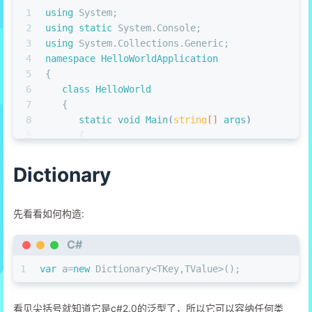
1
using
 System;
2
using
static
 System.Console;
3
using
 System.Collections.Generic;
4
namespace
HelloWorldApplication
5
{
6
class
HelloWorld
7
   {
8
static
void
Main
(
string
[] 
args
)
9
      {
10
var
 a=
new
 List<
int
>();
11
          a.Add(
2
);
Dictionary
12
          a.Add(
6
);
13
          a.Add(
2
);
14
          a.Add(
10
);
先看看如何构造:
15
         Console.WriteLine(
$"第一个数为
{a[
0
]}
"
);
16
          a.Remove(
2
);
//删去第一个匹配此条件的项
C#
17
          a.Sort();
1
var
 a=
new
 Dictionary<TKey,TValue>();
18
foreach
(
var
 a2 
in
 a)
19
          {
20
              WriteLine(a2);
看见尖括号就知道它是c#2.0的泛型了，所以它可以容纳任何类