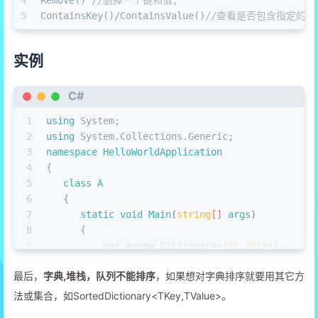
5
ContainsKey()/ContainsValue()
//查看是否包含指定的键
实例
C#
1
using
 System;
2
using
 System.Collections.Generic;
3
namespace
HelloWorldApplication
4
{
5
class
A
6
   {
7
static
void
Main
(
string
[] 
args
)
8
      {
9
var
 a=
new
 Dictionary<
int
,
int
>();
10
          a.Add(
12
,
14
);
最后，
字典,堆栈，队列不能排序
，如果想对字典排序就要用其它方
11
          a.Add(
0
,
1
);
12
          Console.WriteLine(
"删去前的Count"
+a.Co
法或集合，如SortedDictionary<TKey,TValue>。
13
          a.Remove(
0
);