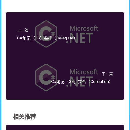
61
      FileStream fs;
62
      StreamWriter sw;
63
public
BoilerInfoLogger
(
string
 filename
)
64
      {
65
         fs = 
new
 FileStream(filename, FileMod
上一篇
66
         sw = 
new
 StreamWriter(fs);
C#笔记（33）委托（Delegate）
67
      }
68
public
void
Logger
(
string
 info
)
69
      {
70
         sw.WriteLine(info);
71
      }
72
public
void
Close
()
下一篇
73
      {
C#笔记（35）集合（Collection）
74
         sw.Close();
75
         fs.Close();
76
      }
77
   }
78
// 事件订阅器
79
public
class
RecordBoilerInfo
相关推荐
80
   {
81
static
void
Logger
(
string
 info
)