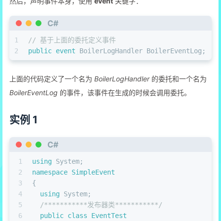
然后，声明事件本身，使用
event
关键字：
C#
1
// 基于上面的委托定义事件
2
public
event
 BoilerLogHandler BoilerEventLog;
上面的代码定义了一个名为
BoilerLogHandler
的委托和一个名为
BoilerEventLog
的事件，该事件在生成的时候会调用委托。
实例 1
C#
1
using
 System;
2
namespace
SimpleEvent
3
{
4
using
 System;
5
/***********发布器类***********/
6
public
class
EventTest