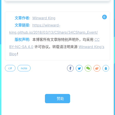
48
public
void
printf
()
21
      }
49
    {
22
public
int
getPressure
()
50
      Console.WriteLine( 
"event fire"
 );
23
      {
文章作者:
Winward King
51
      Console.ReadKey(); 
/* 回车继续 */
24
return
 pressure;
文章链接:
https://winward-
52
    }
25
      }
king.github.io/2018/03/13/CSharp/34CSharp_Event/
53
  }
26
   }
54
27
// 事件发布器
版权声明:
本博客所有文章除特别声明外，均采用
CC
55
/***********触发***********/
28
class
DelegateBoilerEvent
BY-NC-SA 4.0
许可协议。转载请注明来源
Winward King's
56
public
class
MainClass
29
   {
Blog
！
57
  {
30
public
delegate
void
BoilerLogHandler
(
st
58
public
static
void
Main
()
31
59
    {
32
// 基于上面的委托定义事件
c#
note
60
      EventTest e = 
new
 EventTest(); 
/* 实例化对
33
public
event
 BoilerLogHandler BoilerEven
61
      subscribEvent v = 
new
 subscribEvent(); 
/*
34
62
      e.ChangeNum += 
new
 EventTest.NumManipulat
35
public
void
LogProcess
()
63
      e.SetValue( 
7
 );
36
      {
64
      e.SetValue( 
11
 );
37
string
 remarks = 
"O. K"
;
赞助
65
    }
38
         Boiler b = 
new
 Boiler(
100
, 
12
);
66
  }
39
int
 t = b.getTemp();
67
}
40
int
 p = b.getPressure();