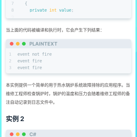
7
  {
8
private
int
value
;
9
10
public
delegate
void
NumManipulationHandler
当上面的代码被编译和执行时，它会产生下列结果：
11
12
PLAINTEXT
13
public
event
 NumManipulationHandler ChangeN
14
protected
virtual
void
OnNumChanged
()
1
event not fire
15
    {
2
event fire
16
if
 ( ChangeNum != 
null
 )
3
event fire
17
      {
18
        ChangeNum(); 
/* 事件被触发 */
19
      }
else
 {
本实例提供一个简单的用于热水锅炉系统故障排除的应用程序。当
20
        Console.WriteLine( 
"event not fire"
 );
维修工程师检查锅炉时，锅炉的温度和压力会随着维修工程师的备
21
        Console.ReadKey(); 
/* 回车继续 */
注自动记录到日志文件中。
22
      }
23
    }
实例 2
24
25
26
public
EventTest
()
C#