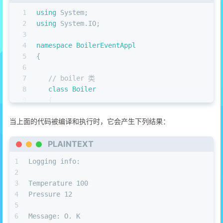
27
    {
28
int
 n = 
5
;
1
using
 System;
29
      SetValue( n );
2
using
 System.IO;
30
    }
3
31
4
namespace
BoilerEventAppl
32
5
{
33
public
void
SetValue
(
int
 n 
)
6
34
    {
7
// boiler 类
35
if
 ( 
value
 != n )
8
class
Boiler
36
      {
9
   {
37
value
 = n;
10
private
int
 temp;
当上面的代码被编译和执行时，它会产生下列结果：
38
        OnNumChanged();
11
private
int
 pressure;
39
      }
12
public
Boiler
(
int
 t, 
int
 p
)
PLAINTEXT
40
    }
13
      {
41
  }
14
         temp = t;
1
Logging info:
42
15
         pressure = p;
2
43
16
      }
3
Temperature 100
44
/***********订阅器类***********/
17
4
Pressure 12
45
18
public
int
getTemp
()
5
46
public
class
subscribEvent
19
      {
6
Message: O. K
47
  {
20
return
 temp;