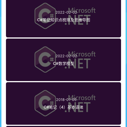
82
      {
83
         Console.WriteLine(info);
2022-02-02
84
      }
//end of Logger
C#笔记知识点梳理及思维导图
85
86
static
void
Main
(
string
[] 
args
)
87
      {
88
         BoilerInfoLogger filelog = 
new
 Boiler
89
         DelegateBoilerEvent boilerEvent = 
new
90
         boilerEvent.BoilerEventLog += 
new
2022-02-02
91
         DelegateBoilerEvent.BoilerLogHandler(
C#数学模型
92
         boilerEvent.BoilerEventLog += 
new
93
         DelegateBoilerEvent.BoilerLogHandler(
94
         boilerEvent.LogProcess();
95
         Console.ReadLine();
96
         filelog.Close();
97
      }
//end of main
2018-01-05
98
C#笔记（4）基本语法
99
   }
//end of RecordBoilerInfo
100
}