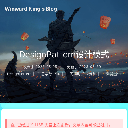
Winward King's Blog
DesignPattern设计模式
发表于
2023-05-25
|
更新于
2023-05-30
|
DesignPattern
|
总字数:
710
|
阅读时长:
2分钟
|
浏览量:
1
已经过了 1165 天自上次更新，文章内容可能已过时。