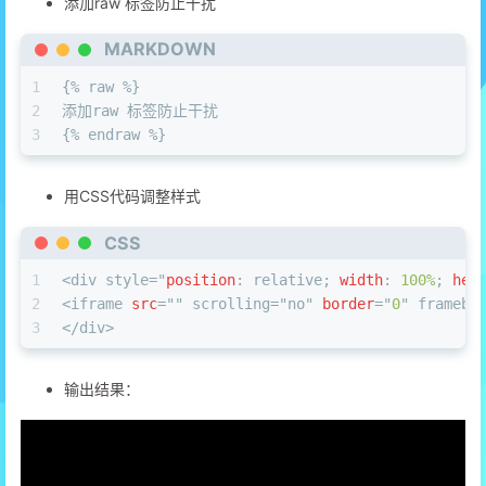
添加raw 标签防止干扰
MARKDOWN
1
{% raw %}
2
添加raw 标签防止干扰
3
{% endraw %}
用CSS代码调整样式
CSS
1
<
div
 style="
position
: relative; 
width
: 
100%
; 
hei
2
<
iframe
src
="" scrolling="no" 
border
="
0
" framebo
3
</
div
>
输出结果：