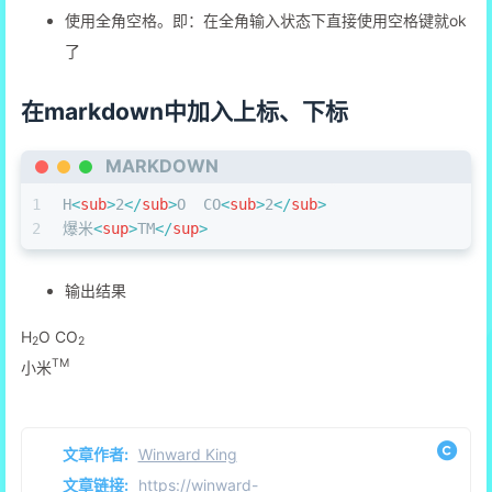
使用全角空格。即：在全角输入状态下直接使用空格键就ok
了
在markdown中加入上标、下标
MARKDOWN
1
H
<
sub
>
2
</
sub
>
O  CO
<
sub
>
2
</
sub
>
2
爆米
<
sup
>
TM
</
sup
>
输出结果
H
O CO
2
2
TM
小米
文章作者:
Winward King
文章链接:
https://winward-