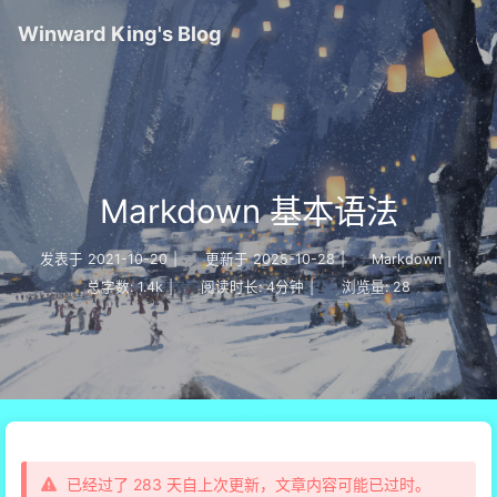
Winward King's Blog
Markdown 基本语法
发表于
2021-10-20
|
更新于
2025-10-28
|
Markdown
|
总字数:
1.4k
|
阅读时长:
4分钟
|
浏览量:
28
已经过了 283 天自上次更新，文章内容可能已过时。