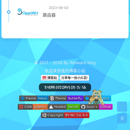
2023-06-03
路由器
© 2017 - 2026 By Winward King
欢迎来到我的博客小站
9 YEAR 220 DAYS 09 : 15 : 56
0