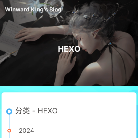
Winward King's Blog
HEXO
分类 - HEXO
2024