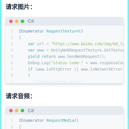
请求图片：
C#
1
IEnumerator 
RequestTexture
()
2
{
3
var
 url = 
"https://www.baidu.com/img/bd_log
4
var
 www = UnityWebRequestTexture.GetTexture
5
yield
return
 www.SendWebRequest();
6
    Debug.Log(
"status code:"
 + www.responseCode
7
if
 (www.isHttpError || www.isNetworkError)
8
    {
9
        Debug.Log(www.error);
10
    }
11
else
请求音频：
12
    {
13
var
 tex = DownloadHandlerTexture.GetCon
C#
14
    }
15
}
1
IEnumerator 
RequestMedia
()
2
{