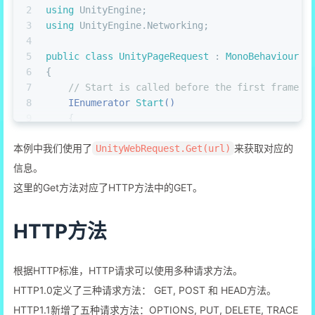
2
using
 UnityEngine;
3
using
 UnityEngine.Networking;
4
5
public
class
UnityPageRequest
 : 
MonoBehaviour
6
{
7
// Start is called before the first frame u
8
IEnumerator 
Start
()
9
    {
10
var
 url = 
"https://www.baidu.com"
;
本例中我们使用了
来获取对应的
UnityWebRequest.Get(url)
11
var
 www = UnityWebRequest.Get(url);
12
yield
return
 www.SendWebRequest();
信息。
13
这里的Get方法对应了HTTP方法中的GET。
14
if
 (www.isHttpError || www.isNetworkErr
15
        {
HTTP方法
16
            Debug.Log(www.error);
17
        }
18
else
根据HTTP标准，HTTP请求可以使用多种请求方法。
19
        {
20
            Debug.Log(www.downloadHandler.text)
HTTP1.0定义了三种请求方法： GET, POST 和 HEAD方法。
21
        }
HTTP1.1新增了五种请求方法：OPTIONS, PUT, DELETE, TRACE