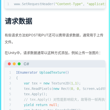
1
www.SetRequestHeader(
"Content-Type"
, 
"applicatio
请求数据
有些请求方法如POST和PUT还可以携带请求数据，通常用于上传
文件。
在Unity中，请求数据通常以这种方式添加，例如上传一张图片：
C#
1
IEnumerator 
UploadTexture
()
2
{
3
var
 tex = 
new
 Texture2D(
1
,
1
);
4
    tex.ReadPixels(
new
 Rect(
0
, 
0
, Screen.width,
5
    tex.Apply();
6
// tex.Apply() 对性能影响较大，故等待一帧再执行
7
yield
return
null
;