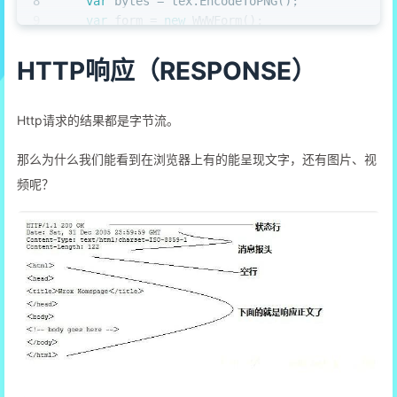
8
var
 bytes = tex.EncodeToPNG();
9
var
 form = 
new
 WWWForm();
10
    form.AddBinaryData(
"screenshot"
, bytes);
11
var
 www = UnityWebRequest.Post(
"server url"
HTTP响应（RESPONSE）
12
yield
return
 www.SendWebRequest();
13
// ...
14
}
Http请求的结果都是字节流。
那么为什么我们能看到在浏览器上有的能呈现文字，还有图片、视
频呢？