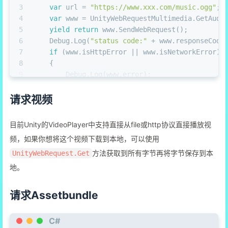
3
var
 url = 
"https://www.xxx.com/music.ogg"
;
4
var
 www = UnityWebRequestMultimedia.GetAudi
5
yield
return
 www.SendWebRequest();
6
    Debug.Log(
"status code:"
 + www.responseCode
7
if
 (www.isHttpError || www.isNetworkError)
8
    {
9
        Debug.Log(www.error);
10
    }
11
else
请求视频
12
    {
13
var
 audio = DownloadHandlerAudioClip.Ge
目前Unity的VideoPlayer中支持直接从file或http协议直接播放视
14
    }
频，如果你想将这个视频下载到本地，可以使用
15
}
方法获取到所有字节再将字节保存到本
UnityWebRequest.Get
地。
请求Assetbundle
C#