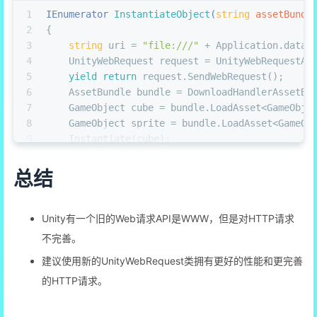
1
IEnumerator 
InstantiateObject
(
string
 assetBundl
2
{
3
string
 uri = 
"file:///"
 + Application.dataP
4
    UnityWebRequest request = UnityWebRequestAs
5
yield
return
 request.SendWebRequest();
6
    AssetBundle bundle = DownloadHandlerAssetBu
7
    GameObject cube = bundle.LoadAsset<GameObje
8
    GameObject sprite = bundle.LoadAsset<GameOb
9
    Instantiate(cube);
10
    Instantiate(sprite);
11
}
总结
Unity有一个旧的Web请求API是WWW，但是对HTTP请求
不完善。
建议使用新的UnityWebRequest类拥有更好的性能和更完善
的HTTP请求。