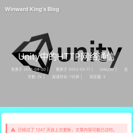
Winward King's Blog
Unity中的HTTP网络通信
发表于
2018-04-20
|
更新于
2023-03-11
|
Unity3D
|
总
字数:
2k
|
阅读时长:
7分钟
|
浏览量:
3
已经过了 1247 天自上次更新，文章内容可能已过时。