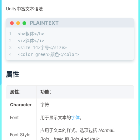
Unity中富文本语法
PLAINTEXT
1
<b>粗体</b>
2
<i>斜体</i>
3
<size=14>字号</size>
4
<color=green>颜色</color>
属性
属性：
功能：
Character
字符
Font
用于显示文本的
字体
。
应用于文本的样式。选项包括
Normal
、
Font Style
Bold
、
Italic
和
Bold And Italic
。