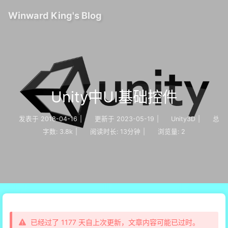
Winward King's Blog
Unity中UI基础控件
发表于
2018-04-16
|
更新于
2023-05-19
|
Unity3D
|
总
字数:
3.8k
|
阅读时长:
13分钟
|
浏览量:
2
已经过了 1177 天自上次更新，文章内容可能已过时。