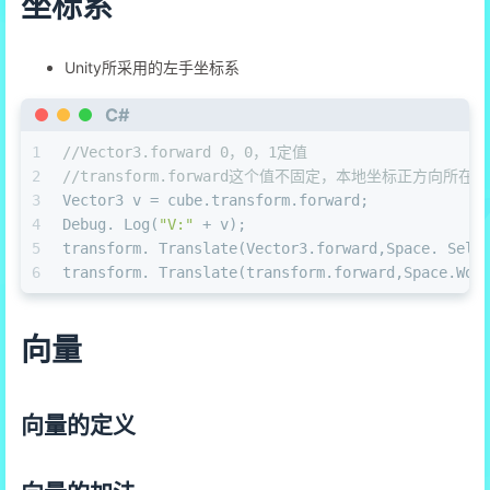
坐标系
Unity所采用的左手坐标系
C#
1
//Vector3.forward 0，0，1定值
2
//transform.forward这个值不固定，本地坐标正方向所
3
Vector3 v = cube.transform.forward;
4
Debug. Log(
"V:"
 + v);
5
transform. Translate(Vector3.forward,Space. Self
6
transform. Translate(transform.forward,Space.Wor
向量
向量的定义